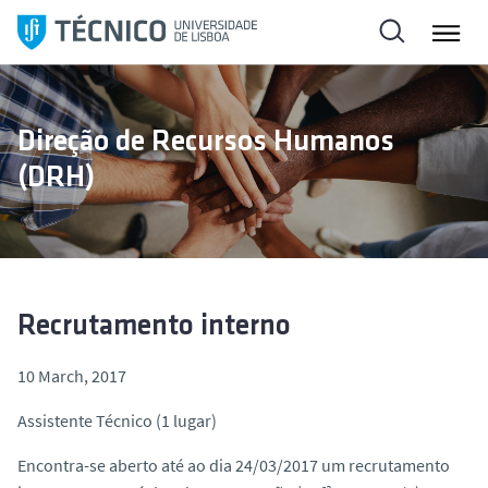
S
k
i
p
t
Direção de Recursos Humanos
o
(DRH)
c
o
n
t
e
n
Recrutamento interno
t
10 March, 2017
Assistente Técnico (1 lugar)
Encontra-se aberto até ao dia 24/03/2017 um recrutamento