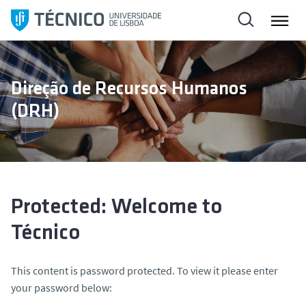
S
k
i
p
t
Direção de Recursos Humanos
o
(DRH)
c
o
n
t
e
n
Protected: Welcome to
t
Técnico
This content is password protected. To view it please enter
your password below: