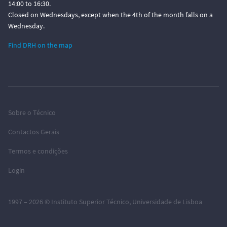
14:00 to 16:30.
Closed on Wednesdays, except when the 4th of the month falls on a
Wednesday.
Find DRH on the map
Sobre o Técnico
Contactos Gerais
Termos e condições
Login
1997 – 2026 ©
Instituto Superior Técnico
,
Universidade de Lisboa