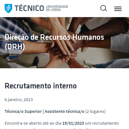
S
a
l
t
a
Direção de Recursos Humanos
r
(DRH)
p
a
r
a
o
c
Recrutamento interno
o
n
6 janeiro, 2023
t
Técnica/o Superior | Assistente técnica/o
(2 lugares)
e
ú
Encontra-se aberto até ao dia
19/01/2023
um recrutamento
d