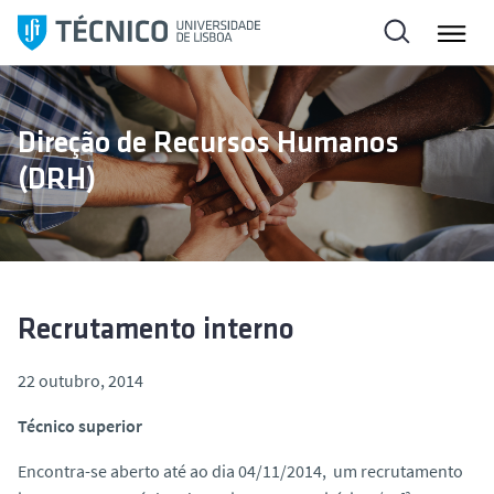
S
a
l
t
a
Direção de Recursos Humanos
r
(DRH)
p
a
r
a
o
c
Recrutamento interno
o
n
22 outubro, 2014
t
Técnico superior
e
ú
Encontra-se aberto até ao dia 04/11/2014, um recrutamento
d