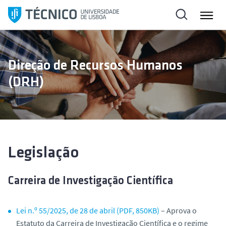
S
a
l
t
a
Direção de Recursos Humanos
r
(DRH)
p
a
r
a
o
c
Legislação
o
n
Carreira de Investigação Científica
t
e
ú
Lei n.º 55/2025, de 28 de abril (PDF, 850KB)
– Aprova o
d
Estatuto da Carreira de Investigação Científica e o regime