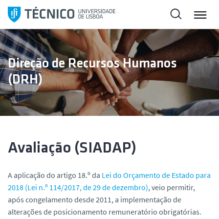
S
a
l
t
a
Direção de Recursos Humanos
r
(DRH)
p
a
r
a
o
c
Avaliação (SIADAP)
o
n
A aplicação do artigo 18.º da
Lei do Orçamento de Estado para
t
2018 (Lei n.º 114/2017, de 29 de dezembro)
, veio permitir,
e
após congelamento desde 2011, a implementação de
ú
alterações de posicionamento remuneratório obrigatórias.
d