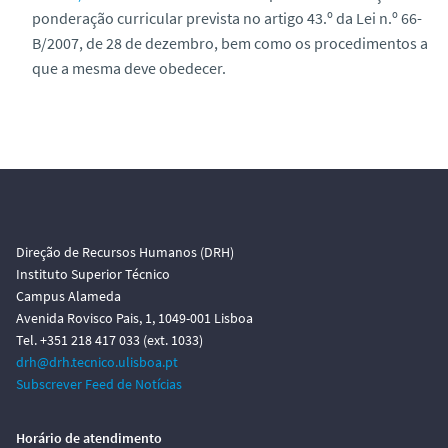
ponderação curricular prevista no artigo 43.º da Lei n.º 66-
B/2007, de 28 de dezembro, bem como os procedimentos a
que a mesma deve obedecer.
Direção de Recursos Humanos (DRH)
Instituto Superior Técnico
Campus Alameda
Avenida Rovisco Pais, 1, 1049-001 Lisboa
Tel. +351 218 417 033 (ext. 1033)
drh@drh.tecnico.ulisboa.pt
Subscrever Feed de Notícias
Horário de atendimento