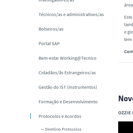
o
área
Técnicos/as e administrativos/as
Este
tamb
Bolseiros/as
e gi
tem 
Portal SAP
Cont
Bem-estar Working@Tecnico
Cidadãos/ãs Estrangeiros/as
Gestão do IST (Instrumentos)
Novo
Formação e Desenvolvimento
OZZIE
Protocolos e Acordos
Diretório Protocolos