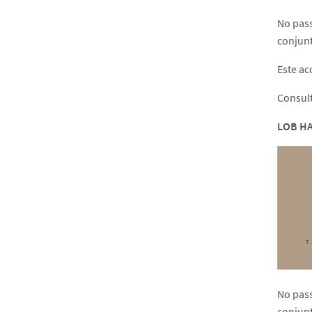
No pass
conjun
Este ac
Consul
LOB HA
No pass
conjun