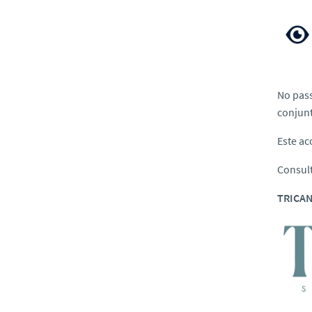
No pass
conjun
Este ac
Consul
TRICAN