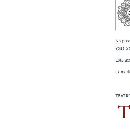
No pass
Yoga S
Este ac
Consul
TEATR