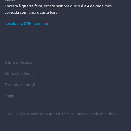
Encerra à quarta-feira, exceto sempre que o dia 4 de cada mês
coincida com uma quarta-feira.
Localizar a DRH no mapa
Sobre o Técnico
Contactos Gerais
Termos e condições
Login
1997 – 2026 ©
Instituto Superior Técnico
,
Universidade de Lisboa