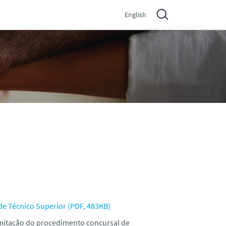
English
de Técnico Superior (PDF, 483KB)
mitação do procedimento concursal de