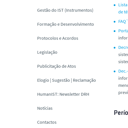
Lista
Gestão do IST (Instrumentos)
de t
FAQ`
Formação e Desenvolvimento
Port
info
Protocolos e Acordos
Decr
Legislação
siste
sist
Publicitação de Atos
Dec.-
info
Elogio | Sugestão | Reclamação
menci
previ
HumanIST: Newsletter DRH
Notícias
Perí
Contactos