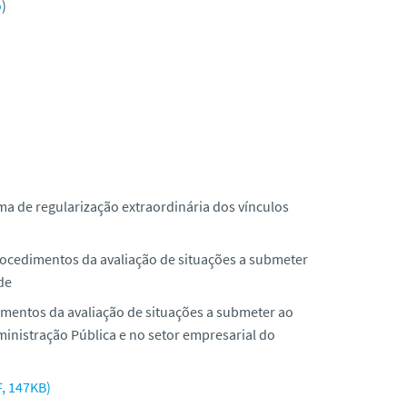
o
)
ma de regularização extraordinária dos vínculos
rocedimentos da avaliação de situações a submeter
de
imentos da avaliação de situações a submeter ao
ministração Pública e no setor empresarial do
F, 147KB)