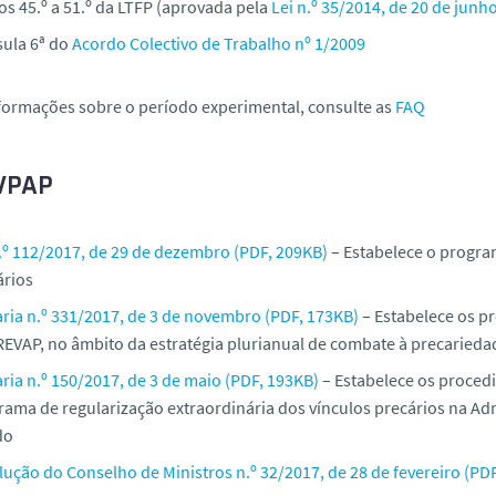
os 45.º a 51.º da LTFP (aprovada pela
Lei n.º 35/2014, de 20 de junh
sula 6ª do
Acordo Colectivo de Trabalho nº 1/2009
formações sobre o período experimental, consulte as
FAQ
VPAP
n.º 112/2017, de 29 de dezembro (PDF, 209KB)
– Estabelece o progra
ários
aria n.º 331/2017, de 3 de novembro (PDF, 173KB)
– Estabelece os p
REVAP, no âmbito da estratégia plurianual de combate à precarieda
ria n.º 150/2017, de 3 de maio (PDF, 193KB)
– Estabelece os proced
rama de regularização extraordinária dos vínculos precários na Ad
do
lução do Conselho de Ministros n.º 32/2017, de 28 de fevereiro (PD