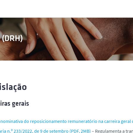
s (DRH)
islação
iras gerais
a nominativa do reposicionamento remuneratório na carreira geral 
ria n.º 233/2022, de 9 de setembro (PDF, 2MB)
– Regulamenta a tra