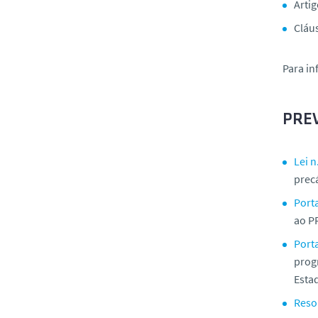
Artig
Cláu
Para in
PRE
Lei 
prec
Port
ao P
Porta
prog
Esta
Reso