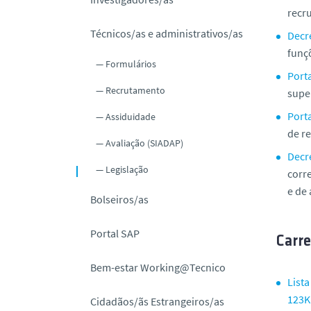
o
recr
Técnicos/as e administrativos/as
Decre
funç
Formulários
Porta
Recrutamento
super
Porta
Assiduidade
de re
Avaliação (SIADAP)
Decr
Legislação
corre
e de 
Bolseiros/as
Portal SAP
Carre
Bem-estar Working@Tecnico
List
123K
Cidadãos/ãs Estrangeiros/as