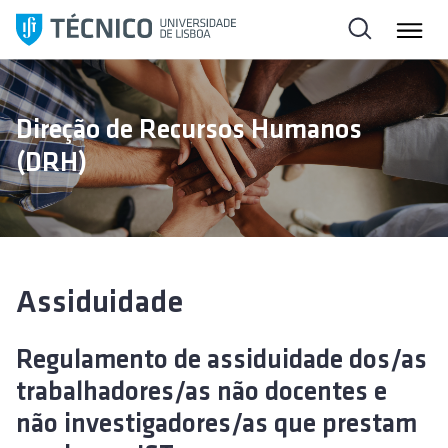
S
a
l
t
a
Direção de Recursos Humanos
r
(DRH)
p
a
r
a
o
c
Assiduidade
o
n
Regulamento de assiduidade dos/as
t
e
trabalhadores/as não docentes e
ú
não investigadores/as que prestam
d