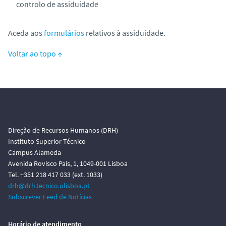
controlo de assiduidade
Aceda aos
formulários
relativos à assiduidade.
Voltar ao topo ↑
Direção de Recursos Humanos (DRH)
Instituto Superior Técnico
Campus Alameda
Avenida Rovisco Pais, 1, 1049-001 Lisboa
Tel. +351 218 417 033 (ext. 1033)
drh@drh.tecnico.ulisboa.pt
Subscrever Feed de Notícias
Horário de atendimento