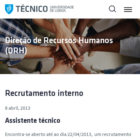
S
a
l
t
a
Direção de Recursos Humanos
r
(DRH)
p
a
r
a
o
c
Recrutamento interno
o
n
8 abril, 2013
t
Assistente técnico
e
ú
Encontra-se aberto até ao dia 22/04/2013, um recrutamento
d