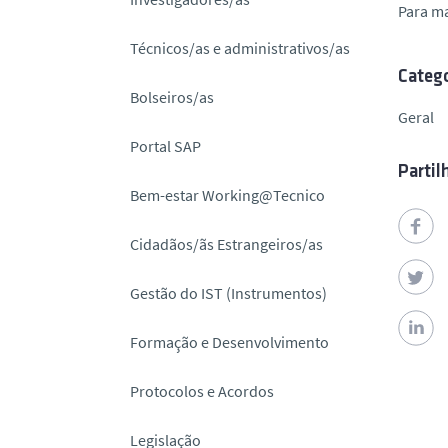
Para m
o
Técnicos/as e administrativos/as
Catego
Bolseiros/as
Geral
Portal SAP
Partil
Bem-estar Working@Tecnico
Cidadãos/ãs Estrangeiros/as
Gestão do IST (Instrumentos)
Formação e Desenvolvimento
Protocolos e Acordos
Legislação