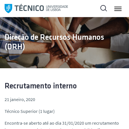
S
a
l
t
a
Direção de Recursos Humanos
r
(DRH)
p
a
r
a
o
c
Recrutamento interno
o
n
21 janeiro, 2020
t
Técnico Superior (1 lugar)
e
ú
Encontra-se aberto até ao dia 31/01/2020 um recrutamento
d