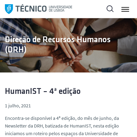
S
a
l
t
a
Direção de Recursos Humanos
r
(DRH)
p
a
r
a
o
c
HumanIST – 4ª edição
o
n
1 julho, 2021
t
Encontra-se disponível a 4ª edição, do mês de junho, da
e
Newsletter da DRH, batizada de HumanIST, nesta edição
ú
iniciamos um roteiro pelos espaços da Universidade de
d