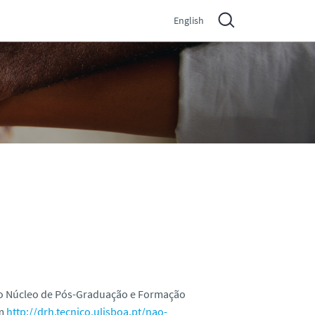
English
a o Núcleo de Pós-Graduação e Formação
em
http://drh.tecnico.ulisboa.pt/nao-