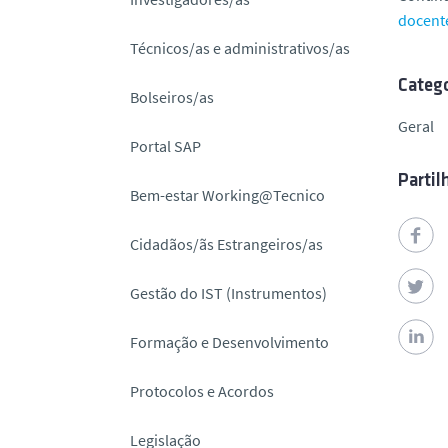
o
docent
Técnicos/as e administrativos/as
Catego
Bolseiros/as
Geral
Portal SAP
Partil
Bem-estar Working@Tecnico
Cidadãos/ãs Estrangeiros/as
Gestão do IST (Instrumentos)
Formação e Desenvolvimento
Protocolos e Acordos
Legislação