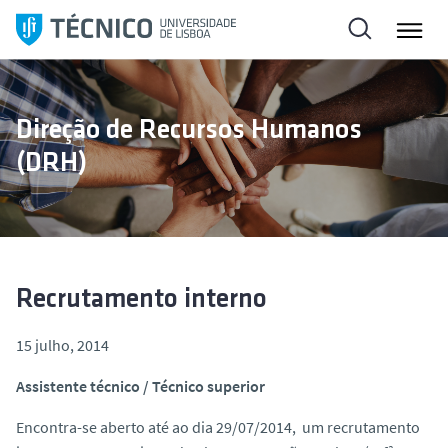
S
a
l
t
a
Direção de Recursos Humanos
r
(DRH)
p
a
r
a
o
c
Recrutamento interno
o
n
15 julho, 2014
t
Assistente técnico / Técnico superior
e
ú
Encontra-se aberto até ao dia 29/07/2014, um recrutamento
d