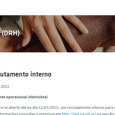
s (DRH)
rutamento interno
, 2013
nte operacional (eletricista)
a-se aberto até ao dia 12/07/2013, um recrutamento interno para 
nformações consultar o processo em
http://dot.ist.utl.pt/
na secção 