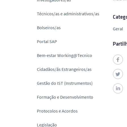
o
Técnicos/as e administrativos/as
Catego
Bolseiros/as
Geral
Portal SAP
Partil
Bem-estar Working@Tecnico
Cidadãos/ãs Estrangeiros/as
Gestão do IST (Instrumentos)
Formação e Desenvolvimento
Protocolos e Acordos
Legislação