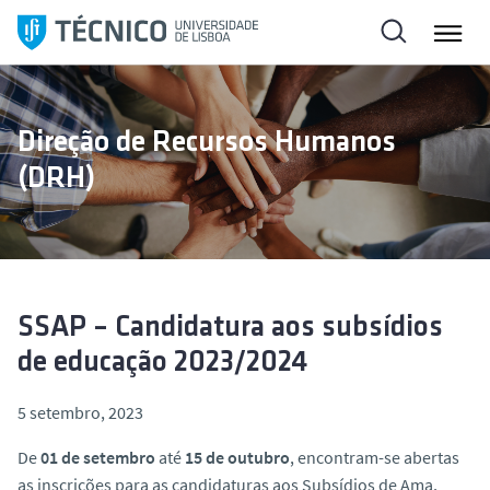
S
a
l
t
a
Direção de Recursos Humanos
r
(DRH)
p
a
r
a
o
c
SSAP – Candidatura aos subsídios
o
de educação 2023/2024
n
t
5 setembro, 2023
e
ú
De
01 de setembro
até
15 de outubro
, encontram-se abertas
d
as inscrições para as candidaturas aos Subsídios de Ama,