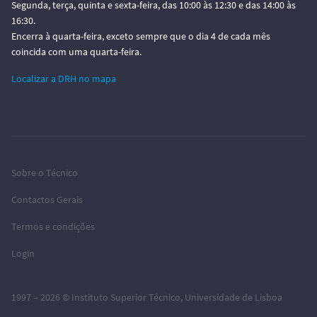
Segunda, terça, quinta e sexta-feira, das 10:00 às 12:30 e das 14:00 às
16:30.
Encerra à quarta-feira, exceto sempre que o dia 4 de cada mês
coincida com uma quarta-feira.
Localizar a DRH no mapa
Sobre o Técnico
Contactos Gerais
Termos e condições
Login
1997 – 2026 ©
Instituto Superior Técnico
,
Universidade de Lisboa