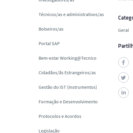
o
Técnicos/as e administrativos/as
Catego
Bolseiros/as
Geral
Portal SAP
Partil
Bem-estar Working@Tecnico
Cidadãos/ãs Estrangeiros/as
Gestão do IST (Instrumentos)
Formação e Desenvolvimento
Protocolos e Acordos
Legislação