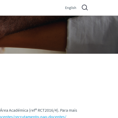
English
 Área Académica (refª RCT2016/4). Para mais
-docentes/recrutamento-nao-docentes/