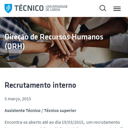
S
a
l
t
a
Direção de Recursos Humanos
r
(DRH)
p
a
r
a
o
c
Recrutamento interno
o
n
5 março, 2015
t
Assistente Técnico / Técnico superior
e
ú
Encontra-se aberto até ao dia 19/03/2015, um recrutamento
d