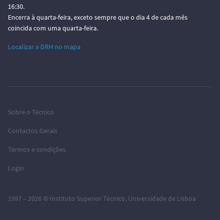
16:30.
Encerra à quarta-feira, exceto sempre que o dia 4 de cada mês
coincida com uma quarta-feira.
Localizar a DRH no mapa
Sobre o Técnico
Contactos Gerais
Termos e condições
Login
1997 – 2026 ©
Instituto Superior Técnico
,
Universidade de Lisboa