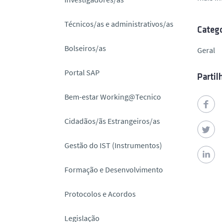
o
Técnicos/as e administrativos/as
Catego
Bolseiros/as
Geral
Portal SAP
Partil
Bem-estar Working@Tecnico
Cidadãos/ãs Estrangeiros/as
Gestão do IST (Instrumentos)
Formação e Desenvolvimento
Protocolos e Acordos
Legislação