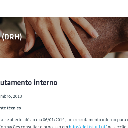
s (DRH)
rutamento interno
embro, 2013
nte técnico
a-se aberto até ao dia 06/01/2014, um recrutamento interno para o
nformações consultar o processo em
http://dot.ist.utl.pt/
na secção 