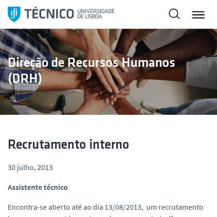
S
a
l
t
a
Direção de Recursos Humanos
r
(DRH)
p
a
r
a
o
c
Recrutamento interno
o
n
30 julho, 2013
t
Assistente técnico
e
ú
Encontra-se aberto até ao dia 13/08/2013, um recrutamento
d