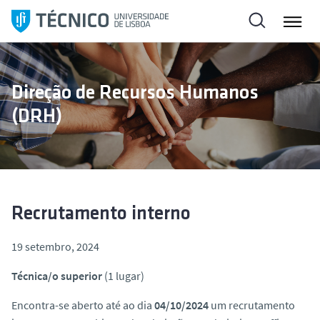
S
a
l
t
a
Direção de Recursos Humanos
r
(DRH)
p
a
r
a
o
c
Recrutamento interno
o
n
19 setembro, 2024
t
Técnica/o superior
(1 lugar)
e
ú
Encontra-se aberto até ao dia
04/10/2024
um recrutamento
d