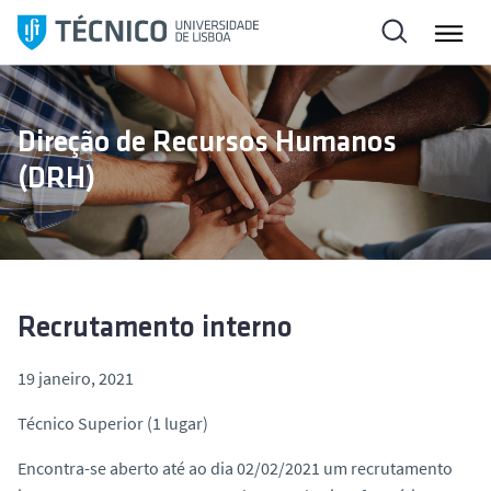
S
a
l
t
a
Direção de Recursos Humanos
r
(DRH)
p
a
r
a
o
c
Recrutamento interno
o
n
19 janeiro, 2021
t
Técnico Superior (1 lugar)
e
ú
Encontra-se aberto até ao dia 02/02/2021 um recrutamento
d