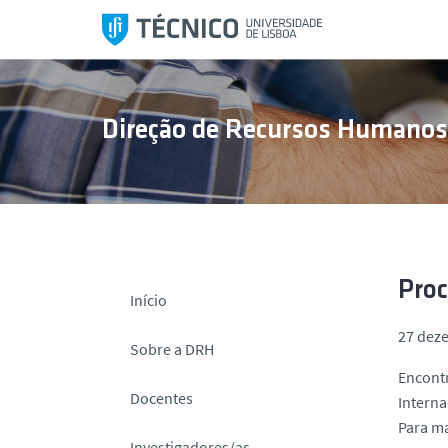
S
a
l
t
a
Direção de Recursos Humano
r
p
a
r
a
o
c
Proc
Início
o
27 dez
n
Sobre a DRH
t
Encontr
e
Docentes
Interna
ú
Para m
d
Investigadores/as