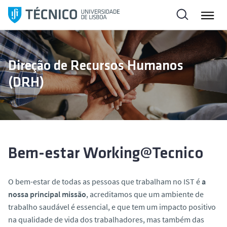
S
a
l
t
a
Direção de Recursos Humanos
r
(DRH)
p
a
r
a
o
c
Bem-estar Working@Tecnico
o
n
O bem-estar de todas as pessoas que trabalham no IST é
a
t
nossa principal missão
, acreditamos que um ambiente de
e
trabalho saudável é essencial, e que tem um impacto positivo
ú
na qualidade de vida dos trabalhadores, mas também das
d