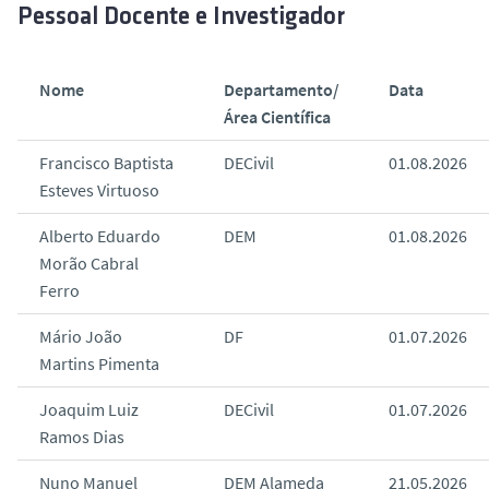
o
Pessoal Docente e Investigador
Nome
Departamento/
Data
Área Científica
Francisco Baptista
DECivil
01.08.2026
Esteves Virtuoso
Alberto Eduardo
DEM
01.08.2026
Morão Cabral
Ferro
Mário João
DF
01.07.2026
Martins Pimenta
Joaquim Luiz
DECivil
01.07.2026
Ramos Dias
Nuno Manuel
DEM Alameda
21.05.2026