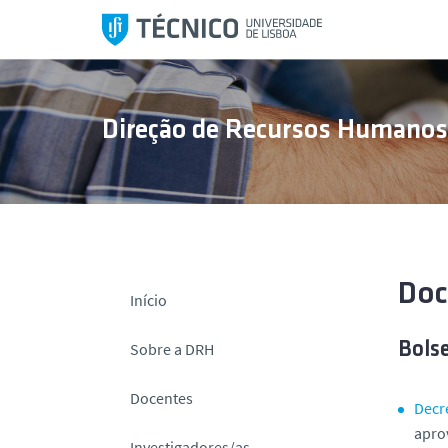
S
a
l
t
a
Direção de Recursos Humano
r
p
a
r
a
o
c
Doc
Início
o
n
Sobre a DRH
Bolse
t
e
Docentes
Decr
ú
apro
d
Investigadores/as