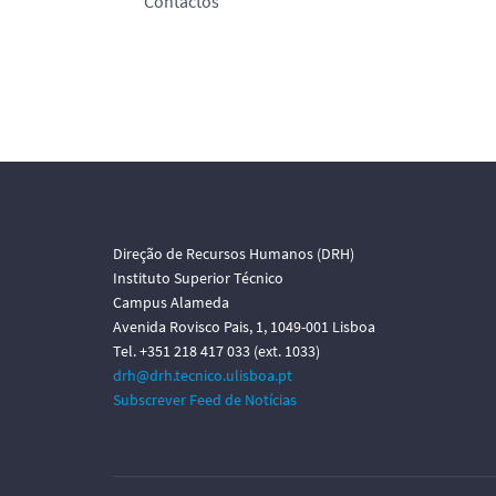
Contactos
Direção de Recursos Humanos (DRH)
Instituto Superior Técnico
Campus Alameda
Avenida Rovisco Pais, 1, 1049-001 Lisboa
Tel. +351 218 417 033 (ext. 1033)
drh@drh.tecnico.ulisboa.pt
Subscrever Feed de Notícias