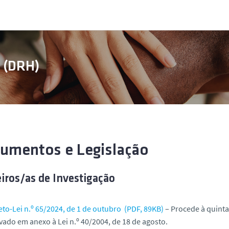
s (DRH)
umentos e Legislação
iros/as de Investigação
eto-Lei n.º 65/2024, de 1 de outubro (PDF, 89KB)
– Procede à quinta 
vado em anexo à Lei n.º 40/2004, de 18 de agosto.