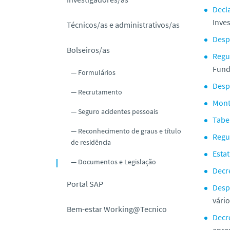
o
Decl
Inves
Técnicos/as e administrativos/as
Desp
Bolseiros/as
Regu
Funda
Formulários
Desp
Recrutamento
Mont
Seguro acidentes pessoais
Tabe
Reconhecimento de graus e título
Regu
de residência
Estat
Documentos e Legislação
Decre
Portal SAP
Desp
vári
Bem-estar Working@Tecnico
Decre
apro