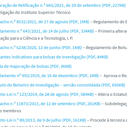
aração de Retificação n.º 665/2021, de 29 de setembro (PDF, 227KB)
tigação do Instituto Superior Técnico
acho n.º 8532/2021, de 27 de agosto (PDF, 1MB)
– Regulamento de Bo
lamento n.º 643/2021, de 14 de julho (PDF, 334KB)
– Primeira alter
ção para a Ciência e a Tecnologia, I. P.
acho n.º 6238/2020, 12 de junho (PDF, 1MB)
– Regulamento de Bolsa
antes indicativos para bolsas de investigação (PDF, 84KB)
la de majoração de bolsas (PDF, 96KB)
lamento nº 950/2019, de 16 de dezembro (PDF, 1MB)
– Aprova o Re
uto do Bolseiro de Investigação – versão consolidada (PDF, 656KB)
to-Lei n.º 123/2019, de 28 de agosto (PDF, 584KB)
– Altera o Estatu
acho n.º 11873/2013, de 12 de setembro (PDF, 261KB)
– Subdelegaç
os membros
to-Lei n.º 89/2013, de 9 de julho (PDF, 161KB)
– Procede à terceira 
vado em anexo à Lei n.º 40/2004, de 18 de agosto