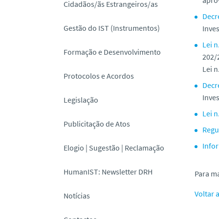
Cidadãos/ãs Estrangeiros/as
Decr
Gestão do IST (Instrumentos)
Inve
Lei n
Formação e Desenvolvimento
202/
Lei n
Protocolos e Acordos
Decr
Inve
Legislação
Lei n
Publicitação de Atos
Regul
Info
Elogio | Sugestão | Reclamação
HumanIST: Newsletter DRH
Para m
Voltar 
Notícias