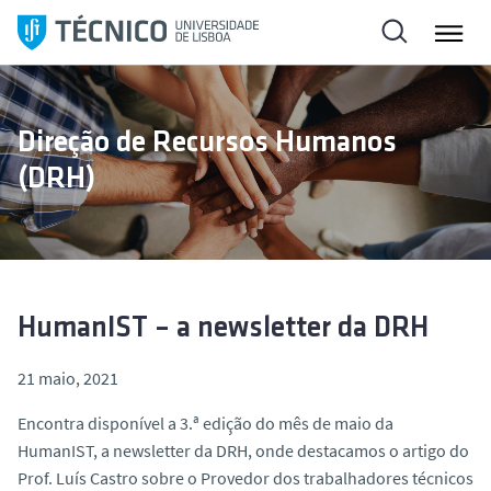
S
a
l
t
a
Direção de Recursos Humanos
r
(DRH)
p
a
r
a
o
c
HumanIST – a newsletter da DRH
o
n
21 maio, 2021
t
Encontra disponível a 3.ª edição do mês de maio da
e
HumanIST, a newsletter da DRH, onde destacamos o artigo do
ú
Prof. Luís Castro sobre o Provedor dos trabalhadores técnicos
d