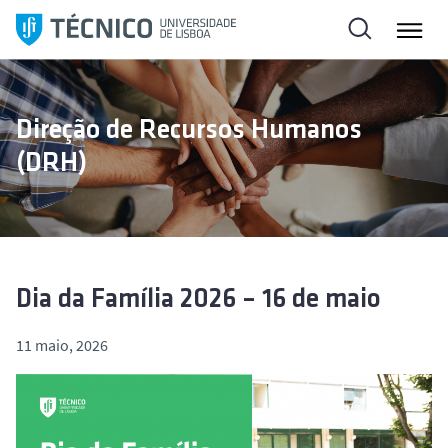
S
a
l
t
a
Direção de Recursos Humanos
r
(DRH)
p
a
r
a
o
c
Dia da Família 2026 – 16 de maio
o
n
11 maio, 2026
t
e
ú
d