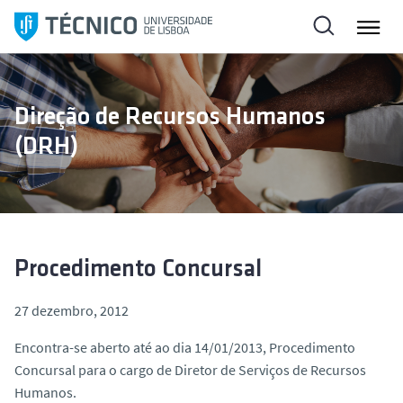
S
a
l
t
a
Direção de Recursos Humanos
r
(DRH)
p
a
r
a
o
c
Procedimento Concursal
o
n
27 dezembro, 2012
t
Encontra-se aberto até ao dia 14/01/2013, Procedimento
e
Concursal para o cargo de Diretor de Serviços de Recursos
ú
Humanos.
d