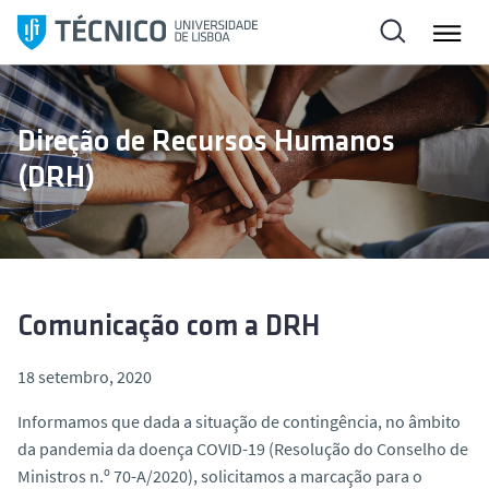
S
a
l
t
a
Direção de Recursos Humanos
r
(DRH)
p
a
r
a
o
c
Comunicação com a DRH
o
n
18 setembro, 2020
t
Informamos que dada a situação de contingência, no âmbito
e
da pandemia da doença COVID-19 (Resolução do Conselho de
ú
Ministros n.º 70-A/2020), solicitamos a marcação para o
d