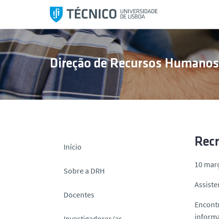
S
a
l
t
a
Direção de Recursos Humano
r
p
a
r
a
o
c
Rec
Início
o
10 mar
n
Sobre a DRH
t
Assiste
e
Docentes
ú
Encontr
d
inform
Investigadores/as