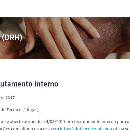
s (DRH)
rutamento interno
ço, 2017
nte Técnico (1 lugar)
a-se aberto até ao dia 24/03/2017 um recrutamento interno para 
ações consultar o processo em
https://dot.tecnico.ulisboa.pt
, na s