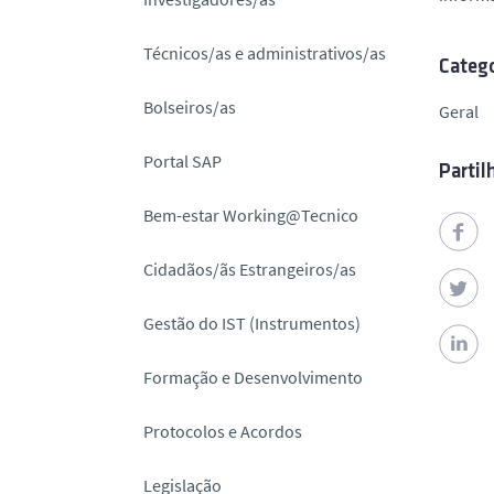
o
Técnicos/as e administrativos/as
Catego
Bolseiros/as
Geral
Portal SAP
Partil
Bem-estar Working@Tecnico
Cidadãos/ãs Estrangeiros/as
Gestão do IST (Instrumentos)
Formação e Desenvolvimento
Protocolos e Acordos
Legislação