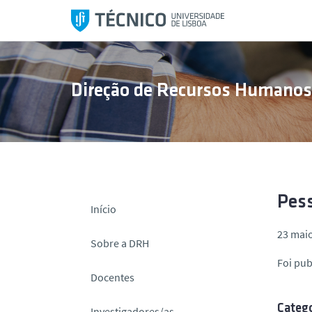
S
a
l
t
a
Direção de Recursos Humano
r
p
a
r
a
o
c
Pess
Início
o
23 maio
n
Sobre a DRH
t
Foi pu
e
Docentes
ú
d
Catego
Investigadores/as