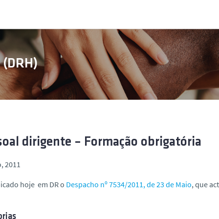
s (DRH)
oal dirigente – Formação obrigatória
, 2011
bicado hoje em DR o
Despacho nº 7534/2011, de 23 de Maio
, que ac
rias