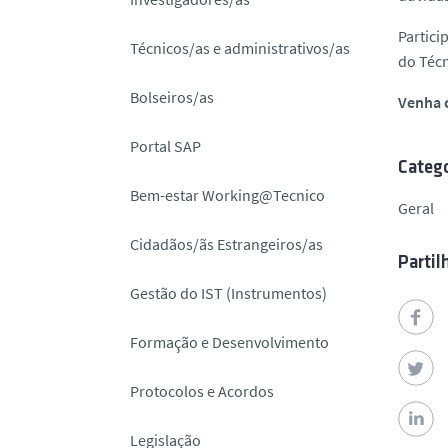
o
Partici
Técnicos/as e administrativos/as
do Técn
Bolseiros/as
Venha 
Portal SAP
Catego
Bem-estar Working@Tecnico
Geral
Cidadãos/ãs Estrangeiros/as
Partil
Gestão do IST (Instrumentos)
Formação e Desenvolvimento
Protocolos e Acordos
Legislação