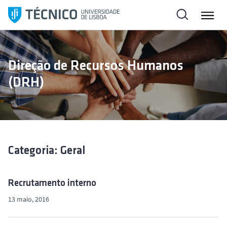
S
a
l
t
a
Direção de Recursos Humanos
r
(DRH)
p
a
r
a
o
c
Categoria: Geral
o
n
t
Recrutamento interno
e
13 maio, 2016
ú
d