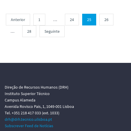
Anterior
1
…
24
25
26
…
28
Seguinte
Direção de Recursos Humanos (DRH)
Instituto Superior Técnico
Campus Alameda
Avenida Rovisco Pais, 1, 1049-001 Lisboa
Tel. +351 218 417 033 (ext. 1033)
drh@drh.tecnico.ulisboa.pt
Subscrever Feed de Notícias