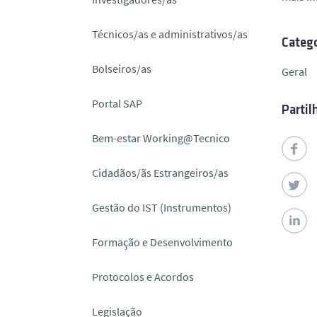
o
Técnicos/as e administrativos/as
Catego
Bolseiros/as
Geral
Portal SAP
Partil
Bem-estar Working@Tecnico
Cidadãos/ãs Estrangeiros/as
Gestão do IST (Instrumentos)
Formação e Desenvolvimento
Protocolos e Acordos
Legislação