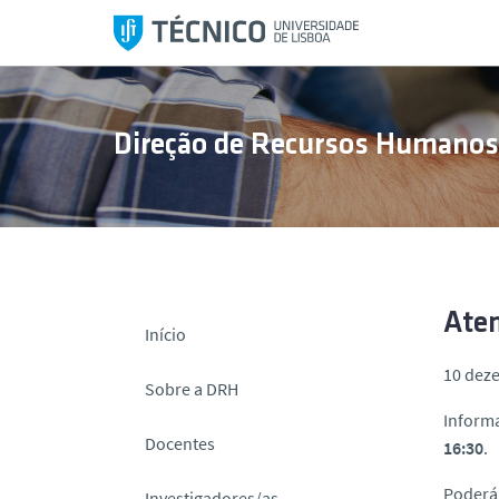
S
a
l
t
a
Direção de Recursos Humano
r
p
a
r
a
o
c
Aten
Início
o
10 dez
n
Sobre a DRH
t
Informa
e
Docentes
16:30
.
ú
d
Poderá
Investigadores/as