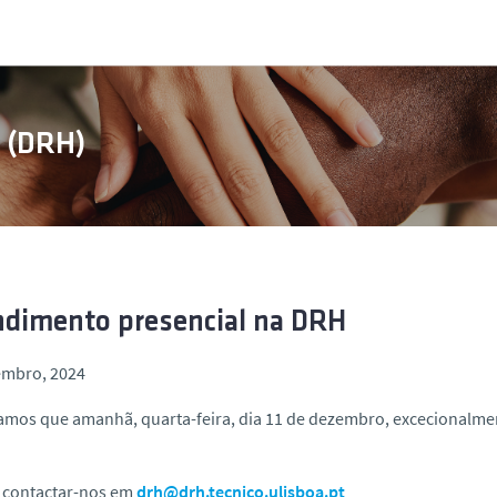
s (DRH)
dimento presencial na DRH
embro, 2024
mos que amanhã, quarta-feira, dia 11 de dezembro, excecionalme
 contactar-nos em
drh@drh.tecnico.ulisboa.pt