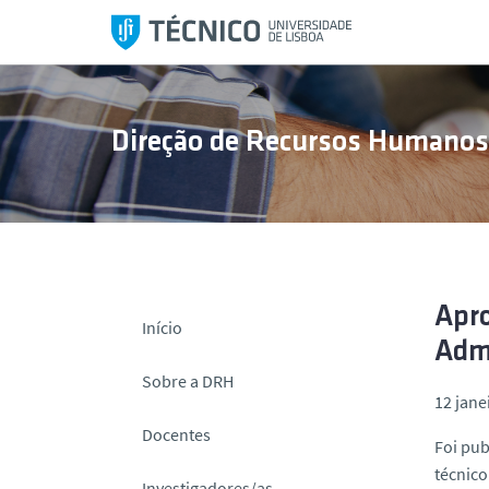
S
a
l
t
a
Direção de Recursos Humano
r
p
a
r
a
o
c
Apro
Início
o
Admi
n
Sobre a DRH
t
12 jane
e
Docentes
Foi pub
ú
técnico
d
Investigadores/as