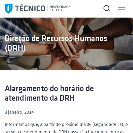
S
a
l
t
a
Direção de Recursos Humanos
r
(DRH)
p
a
r
a
o
c
Alargamento do horário de
o
atendimento da DRH
n
t
3 janeiro, 2014
e
ú
Informamos que, a partir do próximo dia 06 (segunda-feira), o
d
serviço de atendimento da DRH passará a funcionar entre as