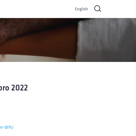
English
bro 2022
er-drh/