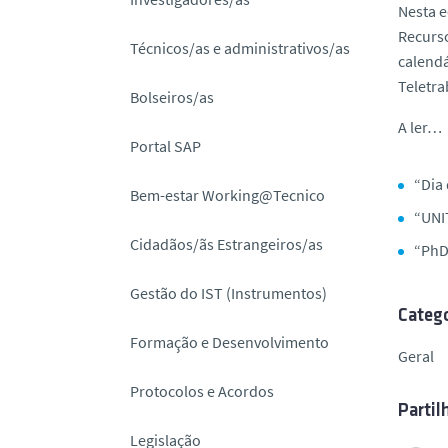
Nesta e
o
Recurso
Técnicos/as e administrativos/as
calendá
Teletra
Bolseiros/as
A ler…
Portal SAP
“Dia
Bem-estar Working@Tecnico
“UNIT
Cidadãos/ãs Estrangeiros/as
“PhD
Gestão do IST (Instrumentos)
Catego
Formação e Desenvolvimento
Geral
Protocolos e Acordos
Partil
Legislação