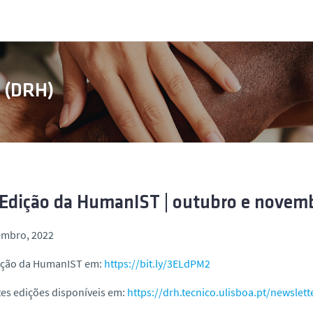
s (DRH)
 Edição da HumanIST | outubro e novem
embro, 2022
dição da HumanIST em:
https://bit.ly/3ELdPM2
es edições disponíveis em:
https://drh.tecnico.ulisboa.pt/newslett