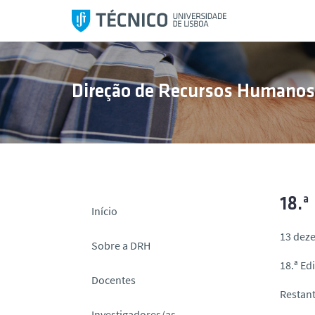
S
a
l
t
a
Direção de Recursos Humano
r
p
a
r
a
o
c
18.ª
Início
o
13 dez
n
Sobre a DRH
t
18.ª E
e
Docentes
ú
Restant
d
Investigadores/as