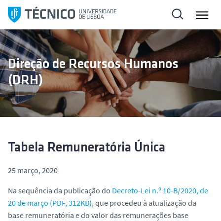
S
a
l
t
a
Direção de Recursos Humanos
r
(DRH)
p
a
r
a
o
c
Tabela Remuneratória Única
o
n
25 março, 2020
t
Na sequência da publicação do
Decreto-Lei n.º 10-B/2020, de
e
20 de março (PDF, 312KB)
, que procedeu à atualização da
ú
base remuneratória e do valor das remunerações base
d