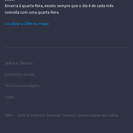
Encerra à quarta-feira, exceto sempre que o dia 4 de cada mês
coincida com uma quarta-feira.
Localizar a DRH no mapa
Sobre o Técnico
Contactos Gerais
Termos e condições
Login
1997 – 2026 ©
Instituto Superior Técnico
,
Universidade de Lisboa