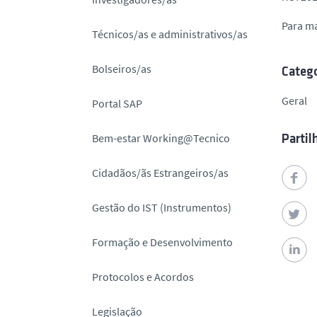
o
Para m
Técnicos/as e administrativos/as
Bolseiros/as
Catego
Geral
Portal SAP
Bem-estar Working@Tecnico
Partil
Cidadãos/ãs Estrangeiros/as
Gestão do IST (Instrumentos)
Formação e Desenvolvimento
Protocolos e Acordos
Legislação