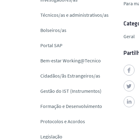
Para m
o
Técnicos/as e administrativos/as
Catego
Bolseiros/as
Geral
Portal SAP
Partil
Bem-estar Working@Tecnico
Cidadãos/ãs Estrangeiros/as
Gestão do IST (Instrumentos)
Formação e Desenvolvimento
Protocolos e Acordos
Legislação