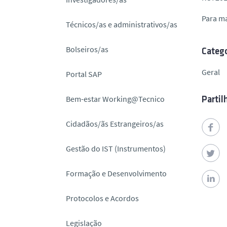
o
Para m
Técnicos/as e administrativos/as
Bolseiros/as
Catego
Geral
Portal SAP
Bem-estar Working@Tecnico
Partil
Cidadãos/ãs Estrangeiros/as
Gestão do IST (Instrumentos)
Formação e Desenvolvimento
Protocolos e Acordos
Legislação