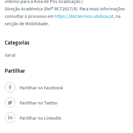
interno para a Área de Pós-Graduação |
o
Direção Académica (Refª RCT2017/8). Para mais informações
consultar o processo em
https://dot.tecnico.ulisboa.pt
, na
secção de Mobilidade.
Categorias
Geral
Partilhar
Partilhar no Facebook
Partilhar no Twitter
Partilhar no LinkedIn