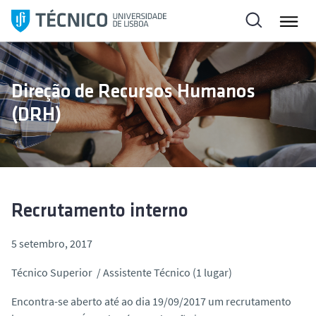
S
a
l
t
a
Direção de Recursos Humanos
r
(DRH)
p
a
r
a
o
c
Recrutamento interno
o
n
5 setembro, 2017
t
Técnico Superior / Assistente Técnico (1 lugar)
e
ú
Encontra-se aberto até ao dia 19/09/2017 um recrutamento
d