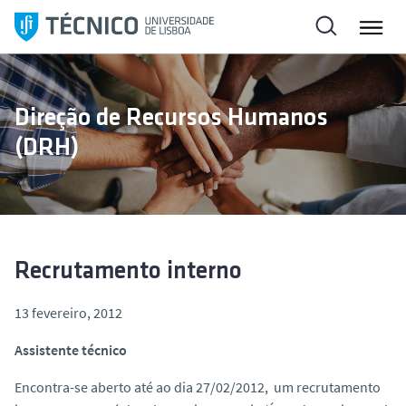
S
a
l
t
a
Direção de Recursos Humanos
r
(DRH)
p
a
r
a
o
c
Recrutamento interno
o
n
13 fevereiro, 2012
t
Assistente técnico
e
ú
Encontra-se aberto até ao dia 27/02/2012, um recrutamento
d