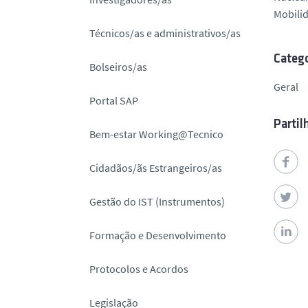
o
Mobili
Técnicos/as e administrativos/as
Catego
Bolseiros/as
Geral
Portal SAP
Partil
Bem-estar Working@Tecnico
Cidadãos/ãs Estrangeiros/as
Gestão do IST (Instrumentos)
Formação e Desenvolvimento
Protocolos e Acordos
Legislação