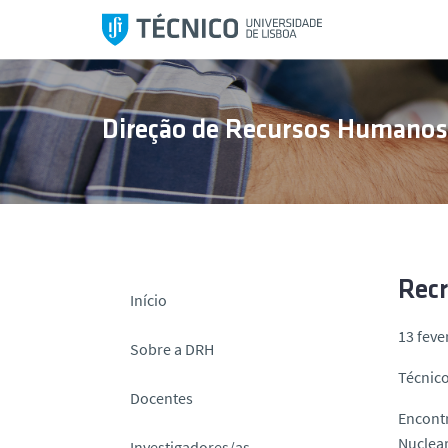
S
a
l
t
a
Direção de Recursos Humano
r
p
a
r
a
o
c
Rec
Início
o
13 feve
n
Sobre a DRH
t
Técnico
e
Docentes
ú
Encontr
d
Nuclear
Investigadores/as