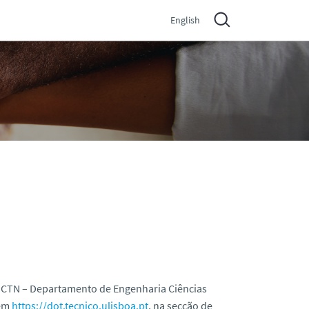
English
o CTN – Departamento de Engenharia Ciências
 em
https://dot.tecnico.ulisboa.pt
, na secção de