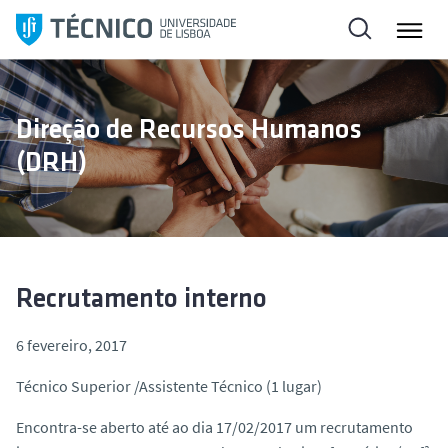
S
a
l
t
a
Direção de Recursos Humanos
r
(DRH)
p
a
r
a
o
c
Recrutamento interno
o
n
6 fevereiro, 2017
t
Técnico Superior /Assistente Técnico (1 lugar)
e
ú
Encontra-se aberto até ao dia 17/02/2017 um recrutamento
d