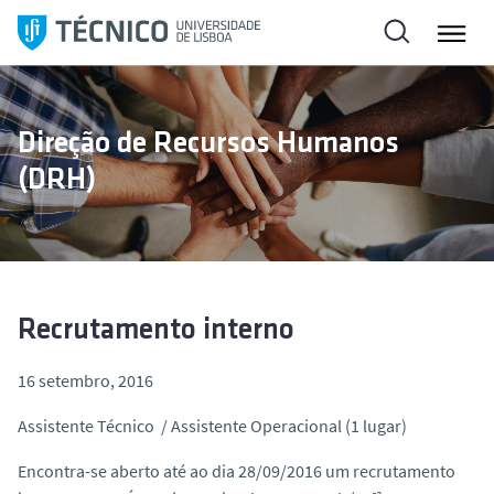
S
a
l
t
a
Direção de Recursos Humanos
r
(DRH)
p
a
r
a
o
c
Recrutamento interno
o
n
16 setembro, 2016
t
Assistente Técnico / Assistente Operacional (1 lugar)
e
ú
Encontra-se aberto até ao dia 28/09/2016 um recrutamento
d